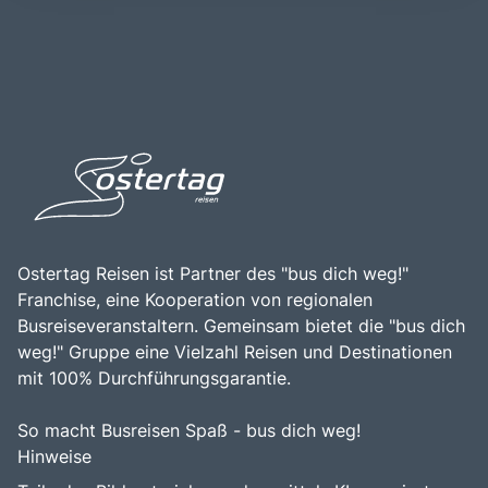
Kroatiens ist. Der Nationalpark Plitvice hat eine lange
vielfältigen Freizeitmöglichkeiten in dieser einzigartigen
Geschichte, die bis ins 19. Jahrhundert zurückreicht, als
Region entdecken möchten.
er 1949 zum ersten Nationalpark Kroatiens erklärt wurde.
Besucher sollten den Nationalpark Plitvice unbedingt
besuchen, um die unberührte Natur, die spektakulären
Ausblicke und die Möglichkeit, die Tierwelt in ihrem
natürlichen Lebensraum zu beobachten, zu genießen.
Ostertag Reisen ist Partner des "bus dich weg!"
Franchise, eine Kooperation von regionalen
Busreiseveranstaltern. Gemeinsam bietet die "bus dich
weg!" Gruppe eine Vielzahl Reisen und Destinationen
mit 100% Durchführungsgarantie.
So macht Busreisen Spaß - bus dich weg!
Hinweise