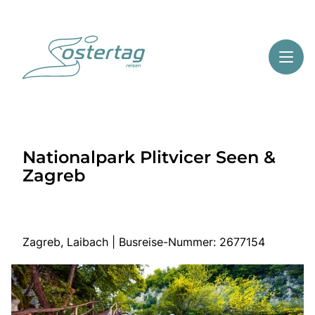
Toggl
Reisethemen
Nationalpark Plitvicer Seen &
Toggl
Highlights
Zagreb
Toggl
Service
Toggl
Kontakt
Zagreb, Laibach | Busreise-Nummer: 2677154
Start
Mehrtagesreisen