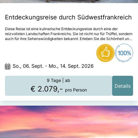
Entdeckungsreise durch Südwestfrankreich
Diese Reise ist eine kulinarische Entdeckungsreise durch eine der
reizvollsten Landschaften Frankreichs. Sie ist nicht nur für Trüffel, sondern
auch für ihre Sehenswürdigkeiten bekannt. Erleben Sie die Schönheit und
Geschichte dieser Region. Es erwarten Sie atemberaubende Landschaften
und faszinierende Erlebnisse, wie eine Panoramafahrt durch das nördliche
Zentralmassiv und der Trüffelzug in Rocamadour. Entdecken Sie die
hängenden Gärten von Marqueyssac, die prächtige Altstadt von Sarlat und
die malerische Brücke von Cahors. Besuchen Sie die Grotte von Lascaux
So., 06. Sept. - Mo., 14. Sept. 2026
IV und erkunden Sie die gewaltige Höhle von Padirac.
9 Tage
| ab
Details
€ 2.079,-
pro Person