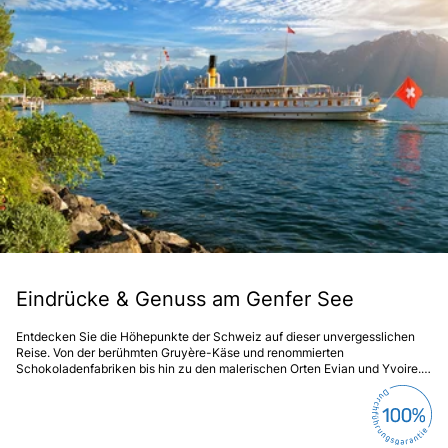
Eindrücke & Genuss am Genfer See
Entdecken Sie die Höhepunkte der Schweiz auf dieser unvergesslichen
Reise. Von der berühmten Gruyère-Käse und renommierten
Schokoladenfabriken bis hin zu den malerischen Orten Evian und Yvoire.
Erleben Sie die majestätische Schönheit des Mont Blanc und genießen Sie
eine Fahrt mit dem GoldenPass nach Gstaad, dem Treffpunkt der High
Society. Diese Reise verspricht unvergessliche Erlebnisse und
unvergleichliche Eindrücke.