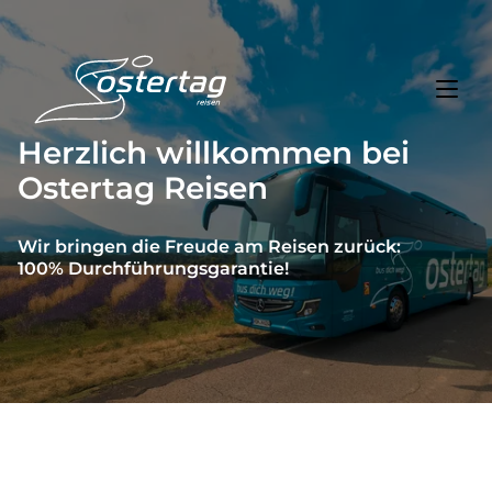
Herzlich willkommen bei
Ostertag Reisen
Toggl
Reisethemen
Toggl
Highlights
Wir bringen die Freude am Reisen zurück:
100% Durchführungsgarantie!
Toggl
Service
Toggl
Kontakt
Start
Mehrtagesreisen