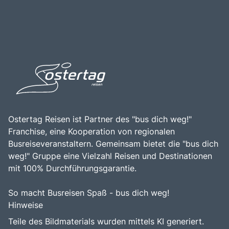
erkunden, um die beeindruckende Natur, die köstliche
die kulinarischen Genüsse der Region entdecken
Küche und die herzliche Gastfreundschaft der
möchten.
Einheimischen zu erleben, die die Halbinsel zu einem
unvergesslichen Ziel machen.
Ostertag Reisen ist Partner des "bus dich weg!"
Franchise, eine Kooperation von regionalen
Busreiseveranstaltern. Gemeinsam bietet die "bus dich
weg!" Gruppe eine Vielzahl Reisen und Destinationen
mit 100% Durchführungsgarantie.
So macht Busreisen Spaß - bus dich weg!
Hinweise
Teile des Bildmaterials wurden mittels KI generiert.