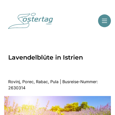
Toggl
Reisethemen
Lavendelblüte in Istrien
Toggl
Highlights
Toggl
Service
Toggl
Kontakt
Rovinj, Porec, Rabac, Pula | Busreise-Nummer:
2630314
Start
Mehrtagesreisen