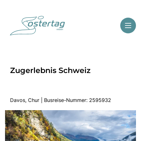
Toggl
Reisethemen
Zugerlebnis Schweiz
Toggl
Highlights
Toggl
Service
Toggl
Kontakt
Davos, Chur | Busreise-Nummer: 2595932
Start
Mehrtagesreisen