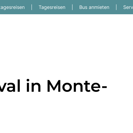
tagesreisen
|
Tagesreisen
|
Bus anmieten
|
Ser
val in Monte-