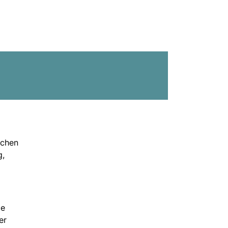
schen
g,
de
er