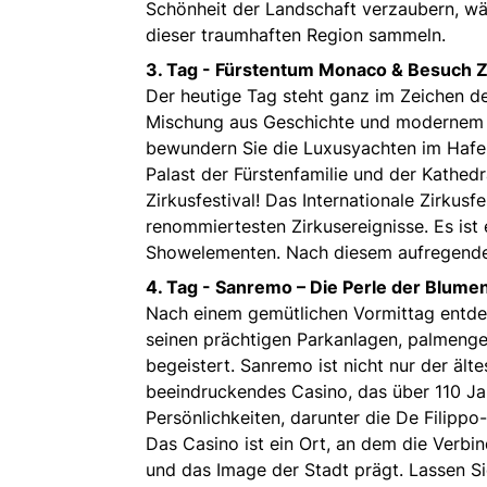
Schönheit der Landschaft verzaubern, wä
dieser traumhaften Region sammeln.
3. Tag -
Fürstentum Monaco & Besuch Zi
Der heutige Tag steht ganz im Zeichen d
Mischung aus Geschichte und modernem L
bewundern Sie die Luxusyachten im Hafen
Palast der Fürstenfamilie und der Kathed
Zirkusfestival! Das Internationale Zirkusf
renommiertesten Zirkusereignisse. Es is
Showelementen. Nach diesem aufregenden 
4. Tag -
Sanremo – Die Perle der Blumen
Nach einem gemütlichen Vormittag entdec
seinen prächtigen Parkanlagen, palmen
begeistert. Sanremo ist nicht nur der ält
beeindruckendes Casino, das über 110 Ja
Persönlichkeiten, darunter die De Filippo-
Das Casino ist ein Ort, an dem die Verbin
und das Image der Stadt prägt. Lassen S