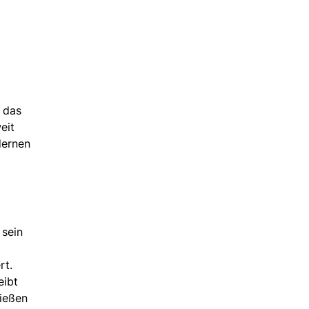
m
: das
eit
dernen
 sein
rt.
eibt
ießen