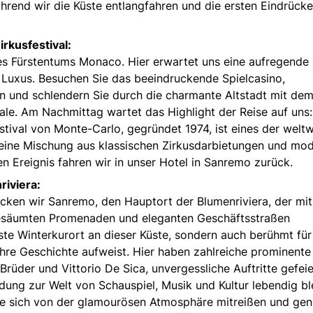
hrend wir die Küste entlangfahren und die ersten Eindrücke
rkusfestival:
es Fürstentums Monaco. Hier erwartet uns eine aufregende
uxus. Besuchen Sie das beeindruckende Spielcasino,
 und schlendern Sie durch die charmante Altstadt mit de
rale. Am Nachmittag wartet das Highlight der Reise auf uns
estival von Monte-Carlo, gegründet 1974, ist eines der weltw
t eine Mischung aus klassischen Zirkusdarbietungen und mo
Ereignis fahren wir in unser Hotel in Sanremo zurück.
riviera:
ken wir Sanremo, den Hauptort der Blumenriviera, der mit
gesäumten Promenaden und eleganten Geschäftsstraßen
este Winterkurort an dieser Küste, sondern auch berühmt für
hre Geschichte aufweist. Hier haben zahlreiche prominente
Brüder und Vittorio De Sica, unvergessliche Auftritte gefeie
dung zur Welt von Schauspiel, Musik und Kultur lebendig bl
ie sich von der glamourösen Atmosphäre mitreißen und gen