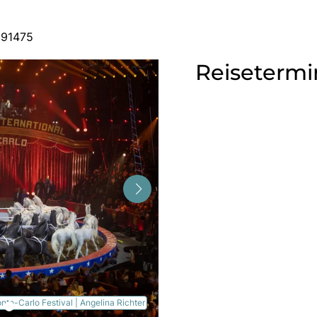
591475
Reisetermi
te-Carlo Festival | Angelina Richter