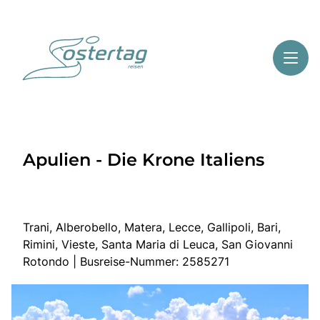
Toggl
Reisethemen
Apulien - Die Krone Italiens
Toggl
Highlights
Toggl
Service
Toggl
Kontakt
Trani, Alberobello, Matera, Lecce, Gallipoli, Bari,
Rimini, Vieste, Santa Maria di Leuca, San Giovanni
Rotondo | Busreise-Nummer: 2585271
Start
Mehrtagesreisen