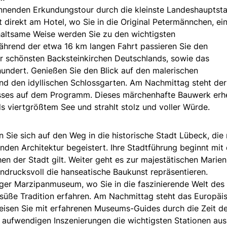
pannenden Erkundungstour durch die kleinste Landeshauptst
 direkt am Hotel, wo Sie in die Original Petermännchen, ei
rhaltsame Weise werden Sie zu den wichtigsten
ährend der etwa 16 km langen Fahrt passieren Sie den
r schönsten Backsteinkirchen Deutschlands, sowie das
undert. Genießen Sie den Blick auf den malerischen
d den idyllischen Schlossgarten. Am Nachmittag steht der
sses auf dem Programm. Dieses märchenhafte Bauwerk erh
ds viertgrößtem See und strahlt stolz und voller Würde.
ie sich auf den Weg in die historische Stadt Lübeck, die 
nden Architektur begeistert. Ihre Stadtführung beginnt mit
en der Stadt gilt. Weiter geht es zur majestätischen Marien
ndrucksvoll die hanseatische Baukunst repräsentieren.
ger Marzipanmuseum, wo Sie in die faszinierende Welt des
süße Tradition erfahren. Am Nachmittag steht das Europäi
sen Sie mit erfahrenen Museums-Guides durch die Zeit de
n aufwendigen Inszenierungen die wichtigsten Stationen au