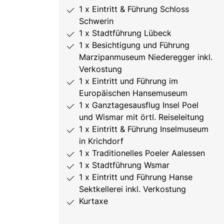
1 x Eintritt & Führung Schloss
Schwerin
1 x Stadtführung Lübeck
1 x Besichtigung und Führung
Marzipanmuseum Niederegger inkl.
Verkostung
1 x Eintritt und Führung im
Europäischen Hansemuseum
1 x Ganztagesausflug Insel Poel
und Wismar mit örtl. Reiseleitung
1 x Eintritt & Führung Inselmuseum
in Krichdorf
1 x Traditionelles Poeler Aalessen
1 x Stadtführung Wsmar
1 x Eintritt und Führung Hanse
Sektkellerei inkl. Verkostung
Kurtaxe