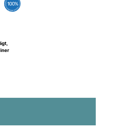
ägt,
iner