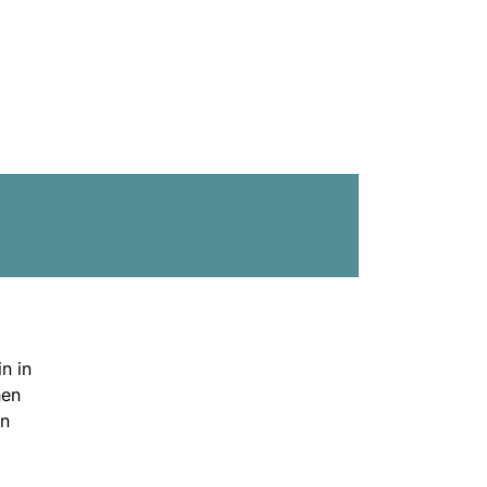
n in
hen
en