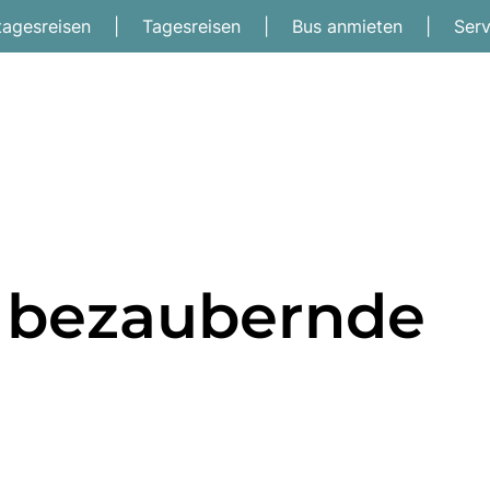
tagesreisen
|
Tagesreisen
|
Bus anmieten
|
Ser
- bezaubernde