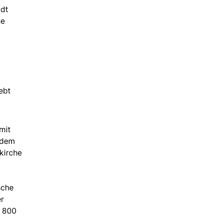
adt
ne
ebt
mit
 dem
kirche
sche
r
s 800