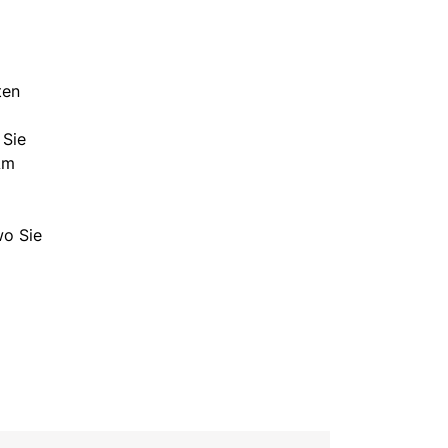
ten
 Sie
Am
wo Sie