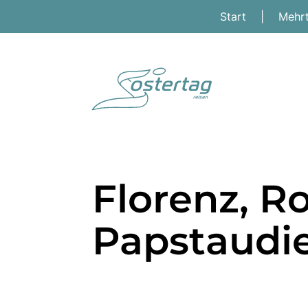
Start
|
Mehr
Florenz, R
Papstaudie