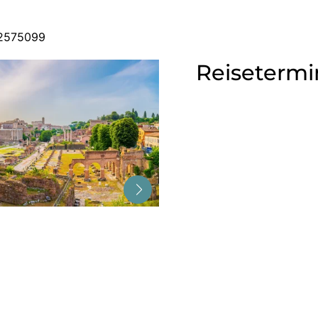
 2575099
Reisetermi