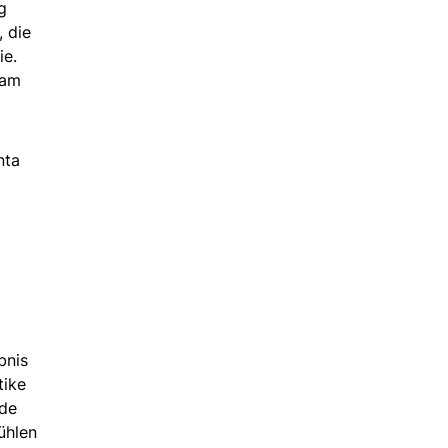
g
 die
ie.
 am
nta
bnis
tike
nde
ühlen