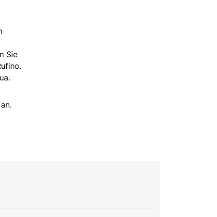
n
n Sie
ufino.
ua.
 an.