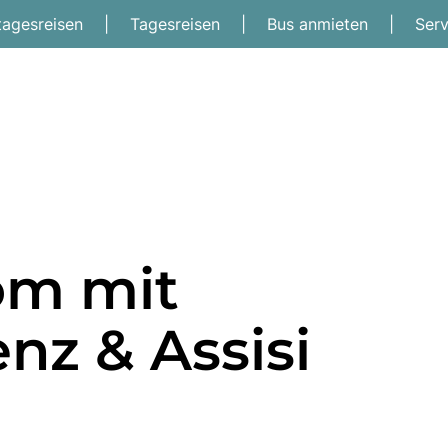
tagesreisen
|
Tagesreisen
|
Bus anmieten
|
Ser
om mit
nz & Assisi