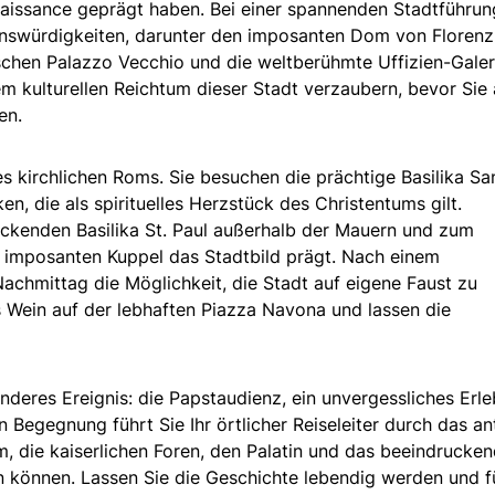
naissance geprägt haben. Bei einer spannenden Stadtführun
nswürdigkeiten, darunter den imposanten Dom von Florenz,
schen Palazzo Vecchio und die weltberühmte Uffizien-Galer
m kulturellen Reichtum dieser Stadt verzaubern, bevor Sie
en.
s kirchlichen Roms. Sie besuchen die prächtige Basilika Sa
en, die als spirituelles Herzstück des Christentums gilt.
uckenden Basilika St. Paul außerhalb der Mauern und zum
r imposanten Kuppel das Stadtbild prägt. Nach einem
achmittag die Möglichkeit, die Stadt auf eigene Faust zu
as Wein auf der lebhaften Piazza Navona und lassen die
deres Ereignis: die Papstaudienz, ein unvergessliches Erle
en Begegnung führt Sie Ihr örtlicher Reiseleiter durch das an
 die kaiserlichen Foren, den Palatin und das beeindrucke
 können. Lassen Sie die Geschichte lebendig werden und f