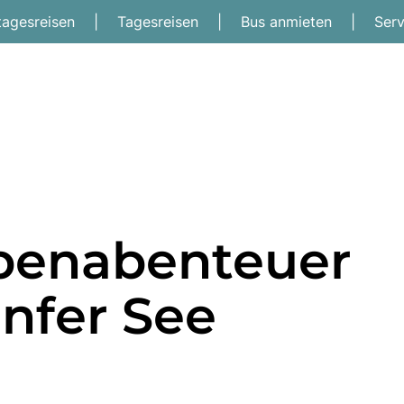
tagesreisen
|
Tagesreisen
|
Bus anmieten
|
Ser
lpenabenteuer
nfer See