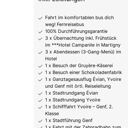
Fahrt im komfortablen bus dich
weg! Fernreisebus
100% Durchführungsgarantie
3 x Übernachtung inkl. Frühstück
im ***Hotel Campanile in Martigny
3 x Abendessen (3-Gang-Menü) im
Hotel
1 x Besuch der Gruyère-Käserei
1 x Besuch einer Schokoladenfabrik
1 x Ganztagesausflug Évian, Yvoire
und Genf mit örtl. Reiseleitung
1 x Stadtrundgang Évian
1 x Stadtrundgang Yvoire
1 x Schifffahrt Yvoire – Genf, 2.
Klasse
1 x Stadtführung Genf
1 x Fahrt mit der Zahnradbahn zum