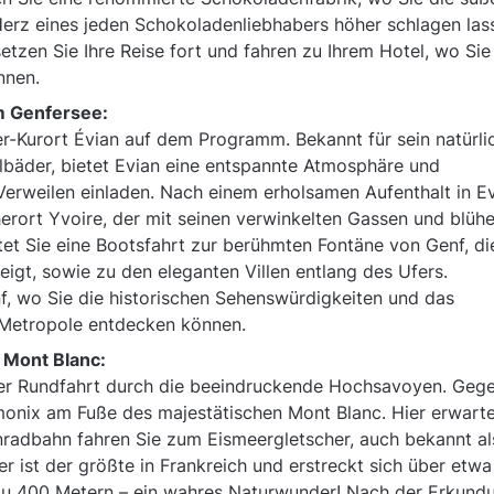
Herz eines jeden Schokoladenliebhabers höher schlagen las
tzen Sie Ihre Reise fort und fahren zu Ihrem Hotel, wo Sie
nnen.
 Genfersee:
r-Kurort Évian auf dem Programm. Bekannt für sein natürli
lbäder, bietet Evian eine entspannte Atmosphäre und
rweilen einladen. Nach einem erholsamen Aufenthalt in E
cherort Yvoire, der mit seinen verwinkelten Gassen und blüh
et Sie eine Bootsfahrt zur berühmten Fontäne von Genf, di
gt, sowie zu den eleganten Villen entlang des Ufers.
f, wo Sie die historischen Sehenswürdigkeiten und das
n Metropole entdecken können.
 Mont Blanc:
einer Rundfahrt durch die beeindruckende Hochsavoyen. Geg
monix am Fuße des majestätischen Mont Blanc. Hier erwarte
hnradbahn fahren Sie zum Eismeergletscher, auch bekannt a
r ist der größte in Frankreich und erstreckt sich über etwa
s zu 400 Metern – ein wahres Naturwunder! Nach der Erkund