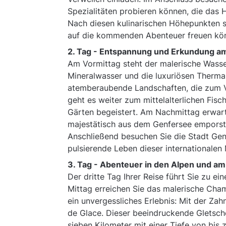
Spezialitäten probieren können, die das 
Nach diesen kulinarischen Höhepunkten se
auf die kommenden Abenteuer freuen kö
2. Tag -
Entspannung und Erkundung am
Am Vormittag steht der malerische Wasse
Mineralwasser und die luxuriösen Therma
atemberaubende Landschaften, die zum Ve
geht es weiter zum mittelalterlichen Fis
Gärten begeistert. Am Nachmittag erwart
majestätisch aus dem Genfersee emporstei
Anschließend besuchen Sie die Stadt Gen
pulsierende Leben dieser internationale
3. Tag -
Abenteuer in den Alpen und am
Der dritte Tag Ihrer Reise führt Sie zu 
Mittag erreichen Sie das malerische Cha
ein unvergessliches Erlebnis: Mit der Za
de Glace. Dieser beeindruckende Gletsche
sieben Kilometer mit einer Tiefe von bi