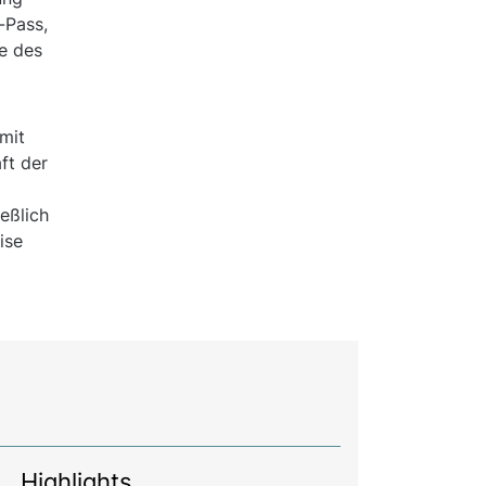
-Pass,
e des
mit
ft der
eßlich
ise
Highlights