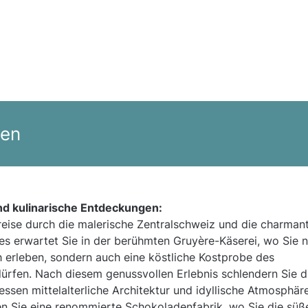
gen
nd kulinarische Entdeckungen:
reise durch die malerische Zentralschweiz und die charman
s erwartet Sie in der berühmten Gruyère-Käserei, wo Sie n
h erleben, sondern auch eine köstliche Kostprobe des
rfen. Nach diesem genussvollen Erlebnis schlendern Sie d
essen mittelalterliche Architektur und idyllische Atmosphä
en Sie eine renommierte Schokoladenfabrik, wo Sie die süß