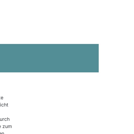
te
icht
urch
re zum
en