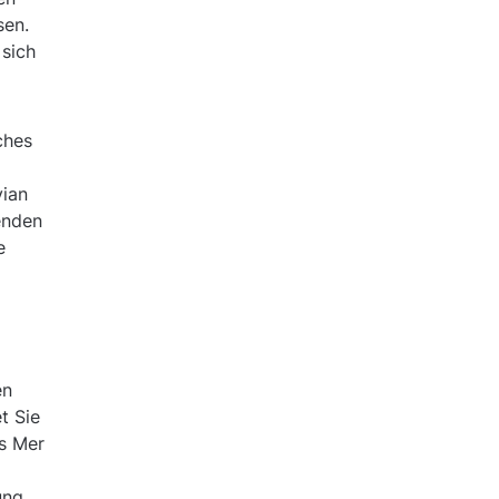
sen.
 sich
ches
vian
enden
e
en
t Sie
ls Mer
ung