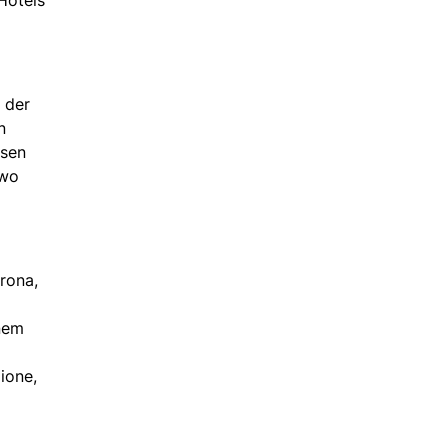
 der
n
ssen
 wo
rona,
inem
ione,