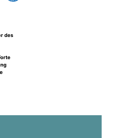
er des
orte
ung
re