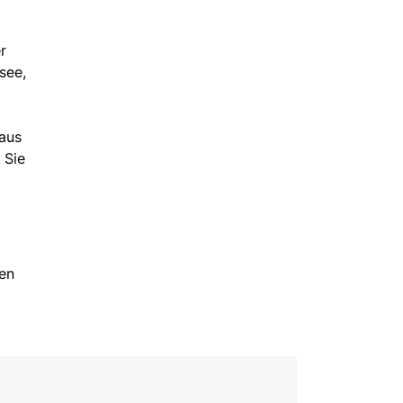
r
see,
 aus
 Sie
den