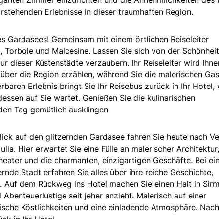
orstehenden Erlebnisse in dieser traumhaften Region.
es Gardasees! Gemeinsam mit einem örtlichen Reiseleiter
 Torbole und Malcesine. Lassen Sie sich von der Schönheit
r dieser Küstenstädte verzaubern. Ihr Reiseleiter wird Ihne
über die Region erzählen, während Sie die malerischen Ga
aren Erlebnis bringt Sie Ihr Reisebus zurück in Ihr Hotel,
dessen auf Sie wartet. Genießen Sie die kulinarischen
 den Tag gemütlich ausklingen.
lick auf den glitzernden Gardasee fahren Sie heute nach Ve
a. Hier erwartet Sie eine Fülle an malerischer Architektur,
eater und die charmanten, einzigartigen Geschäfte. Bei e
de Stadt erfahren Sie alles über ihre reiche Geschichte,
. Auf dem Rückweg ins Hotel machen Sie einen Halt in Sirm
Abenteuerlustige seit jeher anzieht. Malerisch auf einer
arische Köstlichkeiten und eine einladende Atmosphäre. Nach
ck in Ihr Hotel.