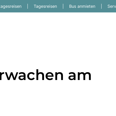
tagesreisen
|
Tagesreisen
|
Bus anmieten
|
Ser
erwachen am