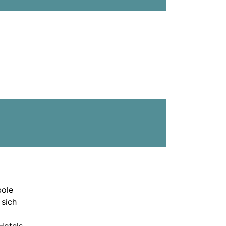
bole
 sich
Hotels