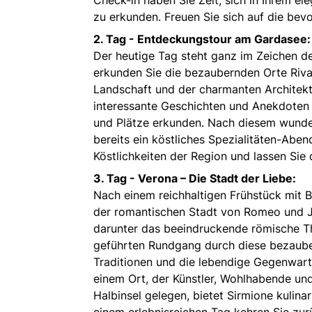
zu erkunden. Freuen Sie sich auf die bev
2. Tag -
Entdeckungstour am Gardasee:
Der heutige Tag steht ganz im Zeichen d
erkunden Sie die bezaubernden Orte Riva,
Landschaft und der charmanten Architektu
interessante Geschichten und Anekdoten 
und Plätze erkunden. Nach diesem wunderb
bereits ein köstliches Spezialitäten-Aben
Köstlichkeiten der Region und lassen Sie
3. Tag -
Verona – Die Stadt der Liebe:
Nach einem reichhaltigen Frühstück mit B
der romantischen Stadt von Romeo und Juli
darunter das beeindruckende römische Th
geführten Rundgang durch diese bezaubern
Traditionen und die lebendige Gegenwart
einem Ort, der Künstler, Wohlhabende und 
Halbinsel gelegen, bietet Sirmione kulin
einem erlebnisreichen Tag kehren Sie zurü