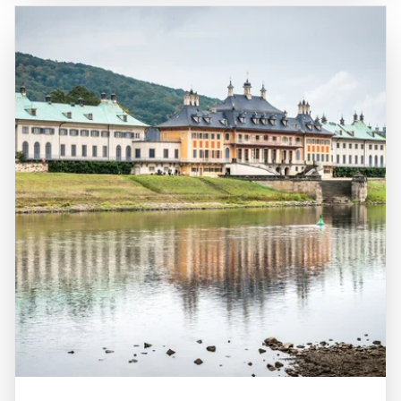
geologische Wunder sind, sondern auch eine reiche
für Tagesausflüge und Kurzurlaube macht. Die
Geschichte und kulturelle Bedeutung haben. Ein Besuch in
geografische Lage macht die Sächsische Schweiz auch
der Sächsischen Schweiz ist eine hervorragende
zu einem idealen Ausgangspunkt für Erkundungen der
Gelegenheit, die unberührte Natur zu genießen, sportliche
umliegenden Städte und Sehenswürdigkeiten, wie der
Aktivitäten auszuprobieren und die faszinierende
Stadt Pirna und der tschechischen Stadt Děčín. Die
Geschichte der Region zu entdecken.
Kombination aus der spektakulären Natur, den vielfältigen
Freizeitmöglichkeiten und der kulturellen Bedeutung
macht die Sächsische Schweiz zu einem bereichernden
Erlebnis für alle, die die Schönheit und Vielfalt dieser
einzigartigen Region entdecken möchten.