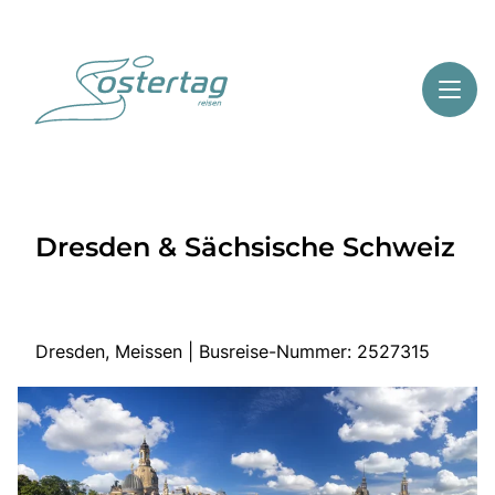
Toggl
Reisethemen
Dresden & Sächsische Schweiz
Toggl
Highlights
Toggl
Service
Toggl
Kontakt
Dresden, Meissen | Busreise-Nummer: 2527315
Start
Mehrtagesreisen