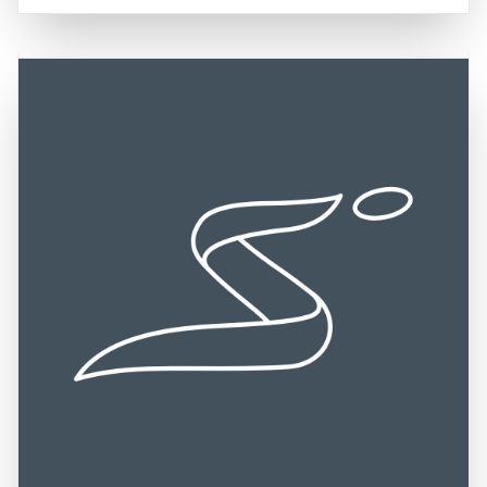
umliegende Landschaft mit Weinbergen und sanften
Gelegenheit nicht entgehen lassen, die beeindruckenden
Hügeln tragen zur idyllischen Atmosphäre des Ortes bei.
Modelle seiner Erfindungen zu erkunden und die
Die Anreise ist sowohl mit dem Auto als auch mit
inspirierende Atmosphäre zu genießen, die diesen Ort
öffentlichen Verkehrsmitteln möglich, wobei Amboise gut
umgibt. Clos Lucé ist ein Muss für Kunst- und
an das regionale Verkehrsnetz angebunden ist. Diese
Geschichtsinteressierte sowie für alle, die die kreative
zentrale Lage macht Clos Lucé zu einem leicht
Genialität eines der größten Köpfe der
erreichbaren Ziel für Besucher, die die Schönheit und
Menschheitsgeschichte erleben möchten.
Geschichte der Loire-Region erkunden möchten.