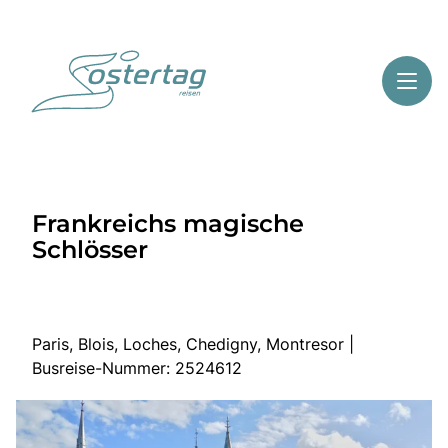
Toggl
Reisethemen
Frankreichs magische
Toggl
Highlights
Schlösser
Toggl
Service
Toggl
Kontakt
Paris, Blois, Loches, Chedigny, Montresor |
Busreise-Nummer: 2524612
Start
Mehrtagesreisen