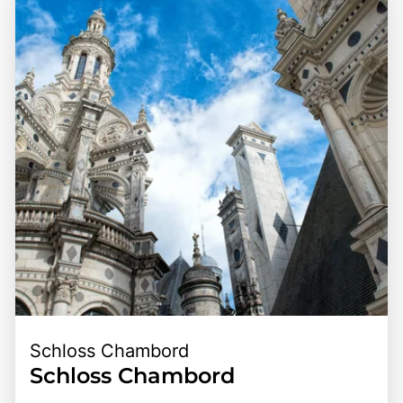
Schlössern der Loire, wie Château de Chambord und
französischen Monarchie einzutauchen, die
Château de Chenonceau, macht Schloss Blois zu einem
beeindruckende Architektur zu bewundern und die
perfekten Ausgangspunkt für Erkundungen der Region.
wunderschöne Umgebung zu genießen.
Die Kombination aus der historischen Bedeutung, der
atemberaubenden Landschaft und den vielfältigen
Freizeitmöglichkeiten macht Schloss Blois zu einem
bereichernden Erlebnis für alle, die die Schönheit und den
Charme dieser einzigartigen Region entdecken möchten.
Schloss Chambord
Schloss Chambord