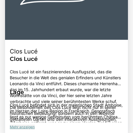
Clos Lucé
Clos Lucé
Clos Lucé ist ein faszinierendes Ausflugsziel, das die
Besucher in die Welt des genialen Erfinders und Künstlers
Leonardo da Vinci entführt. Dieses charmante Herrenhaus,
das im 15. Jahrhundert erbaut wurde, war die letzte
Lage
Wohnstätte von da Vinci, der hier seine letzten Jahre
verbrachte und viele seiner berühmtesten Werke schuf.
Clos Lucé befindet sich in der malerischen Stadt Amboise,
Die Besonderheit des Clos Lucé liegt nicht nur in seiner
im Herzen der Loire-Region in Frankreich. Geografisch
historischen Bedeutung, sondern auch in den liebevoll
liegt es nur wenige Gehminuten vom berühmten Château
gestalteten Gärten und den interaktiven Ausstellungen,
d'Amboise entfernt, was es zu einem idealen Ziel für einen
die das Leben und die Erfindungen von Leonardo
Mehr anzeigen
Tagesausflug macht. Die Lage am Ufer der Loire und die
lebendig werden lassen. Besucher sollten sich die