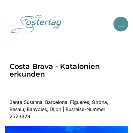
Toggl
Reisethemen
Costa Brava - Katalonien
Toggl
Highlights
erkunden
Toggl
Service
Toggl
Kontakt
Santa Susanna, Barcelona, Figueres, Girona,
Besalu, Banyoles, Dijon | Busreise-Nummer:
Start
2523329
Mehrtagesreisen