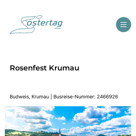
Toggl
Reisethemen
Rosenfest Krumau
Toggl
Highlights
Toggl
Service
Toggl
Kontakt
Budweis, Krumau | Busreise-Nummer: 2466926
Start
Mehrtagesreisen