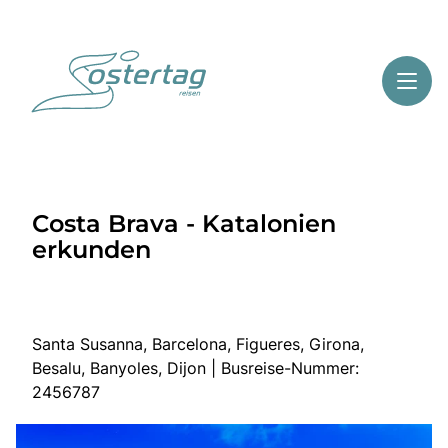
Toggl
Reisethemen
Costa Brava - Katalonien
Toggl
Highlights
erkunden
Toggl
Service
Toggl
Kontakt
Santa Susanna, Barcelona, Figueres, Girona,
Besalu, Banyoles, Dijon | Busreise-Nummer:
Start
2456787
Mehrtagesreisen