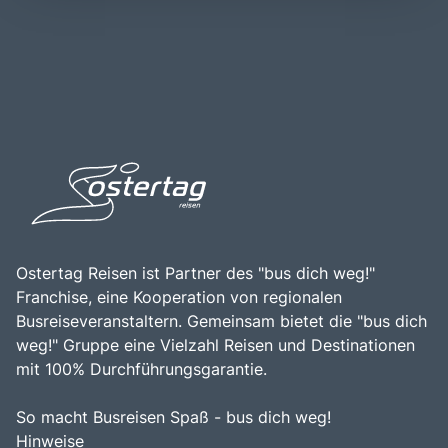
Vielzahl von Routen für unterschiedliche
Erkundungen eignet. Die Nähe zu Barcelona macht
Schwierigkeitsgrade. Ein Besuch in Montserrat ist eine
Montserrat zu einem beliebten Ziel für Tagesausflüge, und
hervorragende Gelegenheit, die spirituelle Atmosphäre,
die Kombination aus beeindruckender Natur, reicher
die beeindruckende Natur und die kulturellen Schätze
Geschichte und spiritueller Bedeutung macht Montserrat
dieser einzigartigen Region zu erleben.
zu einem unvergesslichen Erlebnis für alle, die die
Schönheit und Kultur Kataloniens entdecken möchten.
Ostertag Reisen ist Partner des "bus dich weg!"
Franchise, eine Kooperation von regionalen
Busreiseveranstaltern. Gemeinsam bietet die "bus dich
weg!" Gruppe eine Vielzahl Reisen und Destinationen
mit 100% Durchführungsgarantie.
So macht Busreisen Spaß - bus dich weg!
Hinweise