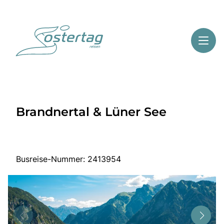
Toggl
Reisethemen
Brandnertal & Lüner See
Toggl
Highlights
Toggl
Service
Toggl
Kontakt
Busreise-Nummer: 2413954
Start
Mehrtagesreisen