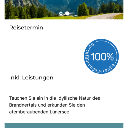
Tagesreisen
Bus anmieten
Service
Reisetermin
Kontakt
Inkl. Leistungen
Tauchen Sie ein in die idyllische Natur des
Brandnertals und erkunden Sie den
atemberaubenden Lünersee