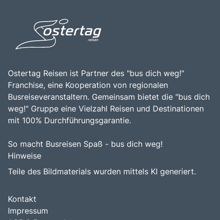
vielfältigen Aktivitäten und der Möglichkeit, die alpine
Natur des Rätikon. Die zentrale Lage des Lünersees,
Flora und Fauna hautnah zu erleben, macht den Lünersee
kombiniert mit der Möglichkeit, die faszinierende alpine
zu einem unvergesslichen Ziel für alle, die die Schönheit
Landschaft und die vielfältigen Freizeitmöglichkeiten zu
der Natur schätzen.
erleben, macht dieses Ziel zu einem unvergesslichen
Erlebnis für alle, die diese beeindruckende Destination
erkunden möchten.
Ostertag Reisen ist Partner des "bus dich weg!"
Franchise, eine Kooperation von regionalen
Busreiseveranstaltern. Gemeinsam bietet die "bus dich
weg!" Gruppe eine Vielzahl Reisen und Destinationen
mit 100% Durchführungsgarantie.
So macht Busreisen Spaß - bus dich weg!
Hinweise
Teile des Bildmaterials wurden mittels KI generiert.
Kontakt
Impressum