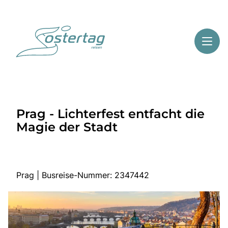
Toggl
Reisethemen
Prag - Lichterfest entfacht die
Toggl
Highlights
Magie der Stadt
Toggl
Service
Toggl
Kontakt
Prag | Busreise-Nummer: 2347442
Start
Mehrtagesreisen