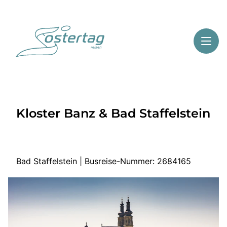
Toggl
Reisethemen
Kloster Banz & Bad Staffelstein
Toggl
Highlights
Toggl
Service
Toggl
Kontakt
Bad Staffelstein | Busreise-Nummer: 2684165
Start
Mehrtagesreisen