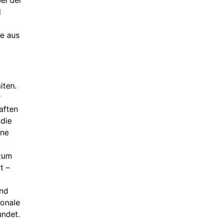
d
se aus
iten.
r
aften
 die
rne
 zum
t –
end
ionale
undet.