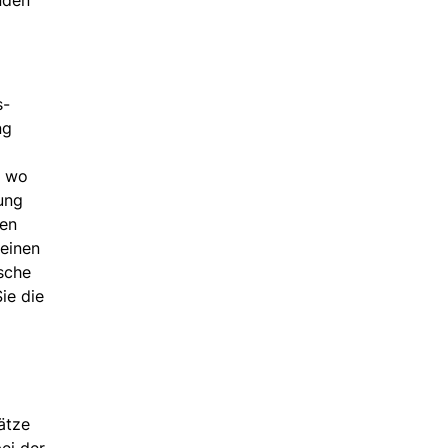
s-
ng
, wo
ung
nen
 einen
sche
ie die
ätze
ei der