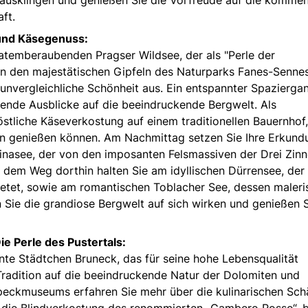
ft.
und Käsegenuss:
 atemberaubenden Pragser Wildsee, der als "Perle der
n den majestätischen Gipfeln des Naturparks Fanes-Senne
unvergleichliche Schönheit aus. Ein entspannter Spazierga
erende Ausblicke auf die beeindruckende Bergwelt. Als
östliche Käseverkostung auf einem traditionellen Bauernhof
en genießen können. Am Nachmittag setzen Sie Ihre Erkund
inasee, der von den imposanten Felsmassiven der Drei Zin
 dem Weg dorthin halten Sie am idyllischen Dürrensee, der
bietet, sowie am romantischen Toblacher See, dessen maleri
 Sie die grandiose Bergwelt auf sich wirken und genießen S
e Perle des Pustertals:
ante Städtchen Bruneck, das für seine hohe Lebensqualität
 Tradition auf die beeindruckende Natur der Dolomiten und
Speckmuseums erfahren Sie mehr über die kulinarischen Sch
 die Blindverkostung des renommierten „Gambero Rosso“, b