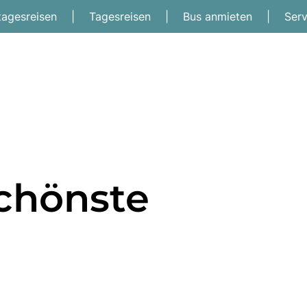
tagesreisen
|
Tagesreisen
|
Bus anmieten
|
Ser
schönste