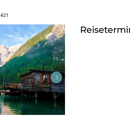
9421
Reisetermi