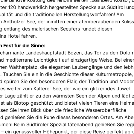
ter 120 handwerklich hergestellten Specks aus Südtirol un
ualität und die traditionellen Herstellungsverfahren! Am
n Antholzer See, der inmitten einer atemberaubenden Kulis
g entlang des malerischen Seeufers rundet diesen
ins Hotel fahren.
 Fest für die Sinne:
die charmante Landeshauptstadt Bozen, das Tor zu den Dolom
nd mediterrane Leichtigkeit auf einzigartige Weise. Bei eine
hen Waltherplatz, die eleganten Laubengänge und den lebh
. Tauchen Sie ein in die Geschichte dieser Kulturmetropole,
d spüren Sie den besonderen Flair, der Tradition und Mode
s weiter zum Kalterer See, der wie ein glitzerndes Juwel
ner Lage zählt er zu den wärmsten Seen der Alpen und lädt
ist als Biotop geschützt und bietet vielen Tieren eine Heima
ssen Sie Ihren Blick über die friedliche Wasseroberfläche
 und genießen Sie die Ruhe dieses besonderen Ortes. Am Ab
aumen: Beim Südtiroler Spezialitätenabend genießen Sie reg
 – ein genussvoller Höhepunkt, der diese Reise perfekt abr