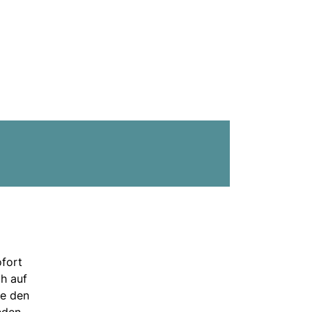
ofort
h auf
ie den
nden