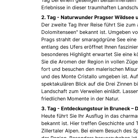
Erlebnisse in dieser traumhaften Landscha
2. Tag -
Naturwunder Pragser Wildsee 
Der zweite Tag Ihrer Reise führt Sie zum
Dolomitenseen" bekannt ist. Umgeben vo
Prags strahlt der smaragdgrüne See eine 
entlang des Ufers eröffnet Ihnen faszini
besonderes Highlight erwartet Sie eine k
Sie die Aromen der Region in vollen Züg
fort und besuchen den malerischen Misur
und des Monte Cristallo umgeben ist. Auf
spektakulären Blick auf die Drei Zinnen 
Landschaft zum Verweilen einlädt. Lassen
friedlichen Momente in der Natur.
3. Tag -
Entdeckungstour in Bruneck – Di
Heute führt Sie Ihr Ausflug in das charm
bekannt ist. Hier treffen Geschichte und
Zillertaler Alpen. Bei einem Besuch des 
der Region. Besonders hervorzuheben ist