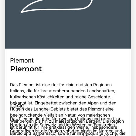
Piemont
Piemont
Das Piemont ist eine der faszinierendsten Regionen
Italiens, die für ihre atemberaubenden Landschaften,
kulinarischen Köstlichkeiten und reiche Geschichte
bekannt ist. Eingebettet zwischen den Alpen und den
Lage
Hügeln des Langhe-Gebiets bietet das Piemont eine
beeindruckende Vielfalt an Natur, von malerischen
Das Piemont liegt im Nordwesten Italiens und grenzt im
Weinbergen bis hin zu majestätischen Bergen. Die Region
Norden an die Schweiz und im Westen an Frankreich.
ist berühmt für ihre erstklassigen Weine, insbesondere
Geografisch ist die Region von den Alpen im Norden und
Barolo und Barbaresco, sowie für ihre exquisite Küche, die