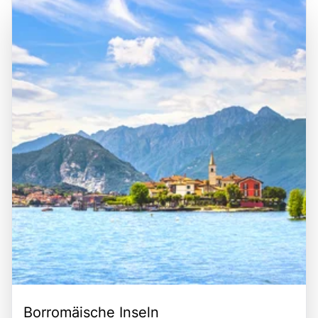
Käsesorten. Historisch gesehen war die Lombardei ein
macht. Die zentrale Lage der Region ermöglicht es
bedeutendes Zentrum während der römischen und
Besuchern, sowohl die urbanen Highlights von Mailand als
mittelalterlichen Zeit, was sich in den zahlreichen
auch die idyllischen Landschaften der Seen und Berge in
historischen Städten und Dörfern widerspiegelt. Ein
kurzer Zeit zu erkunden. Die Kombination aus kulturellen
Besuch in der Lombardei ist eine hervorragende
Schätzen, natürlicher Schönheit und einer hervorragenden
Gelegenheit, die Vielfalt der italienischen Kultur zu
Erreichbarkeit macht die Lombardei zu einem
erleben, die beeindruckende Architektur zu bewundern
bereichernden Erlebnis für alle, die die Faszination Italiens
und die köstliche lokale Küche zu genießen.
entdecken möchten.
Borromäische Inseln