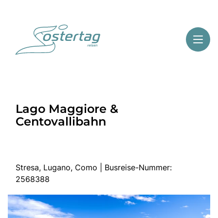
Toggl
Reisethemen
Lago Maggiore &
Toggl
Highlights
Centovallibahn
Toggl
Service
Toggl
Kontakt
Stresa, Lugano, Como | Busreise-Nummer:
2568388
Start
Mehrtagesreisen