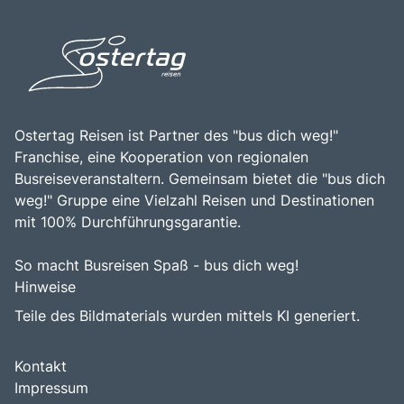
italienische Kultur zu erleben. Die Kombination aus
Borromäischen Inseln zu einem bereichernden Erlebnis für
beeindruckenden Landschaften, historischen Stätten und
alle, die die Faszination dieser einzigartigen Region
der Möglichkeit, die italienische Küche zu genießen,
entdecken möchten.
macht die Borromäischen Inseln zu einem unvergesslichen
Ziel für Reisende.
Ostertag Reisen ist Partner des "bus dich weg!"
Franchise, eine Kooperation von regionalen
Busreiseveranstaltern. Gemeinsam bietet die "bus dich
weg!" Gruppe eine Vielzahl Reisen und Destinationen
mit 100% Durchführungsgarantie.
So macht Busreisen Spaß - bus dich weg!
Hinweise
Teile des Bildmaterials wurden mittels KI generiert.
Kontakt
Impressum