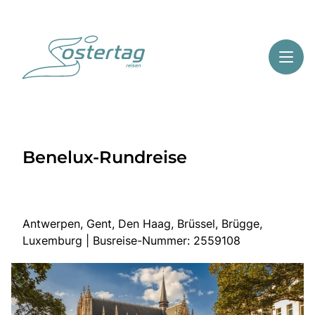
Toggl
Reisethemen
Benelux-Rundreise
Toggl
Highlights
Toggl
Service
Toggl
Kontakt
Antwerpen, Gent, Den Haag, Brüssel, Brügge,
Luxemburg | Busreise-Nummer: 2559108
Start
Mehrtagesreisen