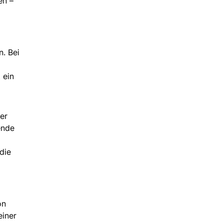
en –
n. Bei
 ein
er
ende
die
on
einer