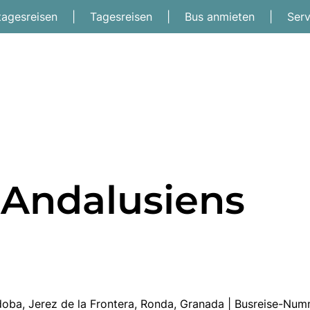
tagesreisen
|
Tagesreisen
|
Bus anmieten
|
Ser
 Andalusiens
ordoba, Jerez de la Frontera, Ronda, Granada | Busreise-Nu