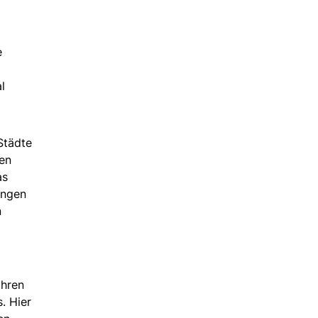
e
l
Städte
en
as
angen
n
ahren
. Hier