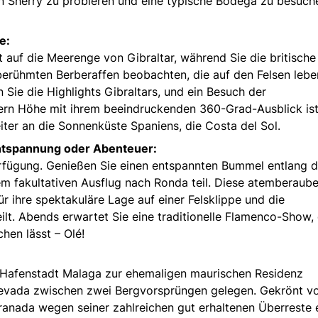
n Sherry zu probieren und eine typische Bodega zu besuch
e:
t auf die Meerenge von Gibraltar, während Sie die britische
berühmten Berberaffen beobachten, die auf den Felsen lebe
Sie die Highlights Gibraltars, und ein Besuch der
ern Höhe mit ihrem beeindruckenden 360-Grad-Ausblick ist
ter an die Sonnenküste Spaniens, die Costa del Sol.
 Entspannung oder Abenteuer:
erfügung. Genießen Sie einen entspannten Bummel entlang d
 fakultativen Ausflug nach Ronda teil. Diese atemberaub
ür ihre spektakuläre Lage auf einer Felsklippe und die
ilt. Abends erwartet Sie eine traditionelle Flamenco-Show, 
hen lässt – Olé!
en Hafenstadt Malaga zur ehemaligen maurischen Residenz
Nevada zwischen zwei Bergvorsprüngen gelegen. Gekrönt v
ranada wegen seiner zahlreichen gut erhaltenen Überreste 