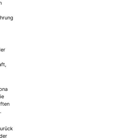
m
ührung
der
ft,
lona
ie
ften
.
zurück
der