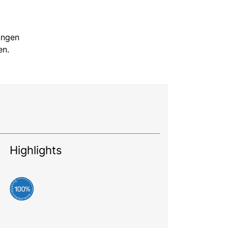
ungen
en.
Highlights