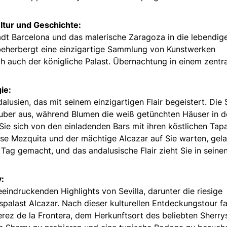
ltur und Geschichte:
tadt Barcelona und das malerische Zaragoza in die lebendig
eherbergt eine einzigartige Sammlung von Kunstwerken
ch auch der königliche Palast. Übernachtung in einem zentra
ie:
lusien, das mit seinem einzigartigen Flair begeistert. Die 
uber aus, während Blumen die weiß getünchten Häuser in d
ie sich von den einladenden Bars mit ihren köstlichen Tap
se Mezquita und der mächtige Alcazar auf Sie warten, gel
 Tag gemacht, und das andalusische Flair zieht Sie in seine
:
eindruckenden Highlights von Sevilla, darunter die riesige
palast Alcazar. Nach dieser kulturellen Entdeckungstour f
erez de la Frontera, dem Herkunftsort des beliebten Sherrys