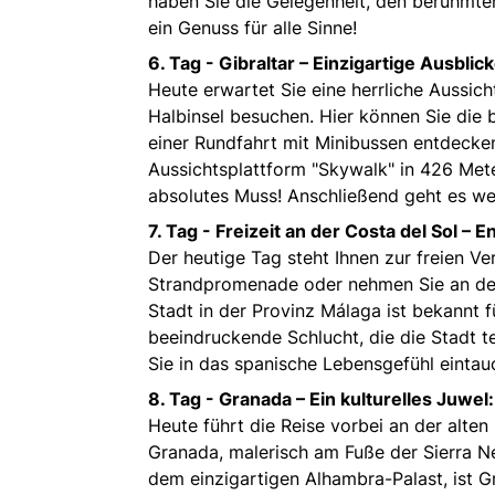
haben Sie die Gelegenheit, den berühmte
ein Genuss für alle Sinne!
6. Tag -
Gibraltar – Einzigartige Ausblick
Heute erwartet Sie eine herrliche Aussich
Halbinsel besuchen. Hier können Sie die 
einer Rundfahrt mit Minibussen entdecken 
Aussichtsplattform "Skywalk" in 426 Met
absolutes Muss! Anschließend geht es wei
7. Tag -
Freizeit an der Costa del Sol –
Der heutige Tag steht Ihnen zur freien V
Strandpromenade oder nehmen Sie an dem
Stadt in der Provinz Málaga ist bekannt f
beeindruckende Schlucht, die die Stadt te
Sie in das spanische Lebensgefühl eintauc
8. Tag -
Granada – Ein kulturelles Juwel:
Heute führt die Reise vorbei an der alt
Granada, malerisch am Fuße der Sierra 
dem einzigartigen Alhambra-Palast, ist G