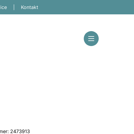
vice
|
Kontakt
mmer: 2473913