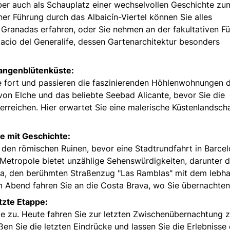
aber auch als Schauplatz einer wechselvollen Geschichte zu
er Führung durch das Albaicín-Viertel können Sie alles
 Granadas erfahren, oder Sie nehmen an der fakultativen F
cio del Generalife, dessen Gartenarchitektur besonders
rangenblütenküste:
e fort und passieren die faszinierenden Höhlenwohnungen 
on Elche und das beliebte Seebad Alicante, bevor Sie die
erreichen. Hier erwartet Sie eine malerische Küstenlandscha
e mit Geschichte:
 den römischen Ruinen, bevor eine Stadtrundfahrt in Barce
Metropole bietet unzählige Sehenswürdigkeiten, darunter d
ia, den berühmten Straßenzug "Las Ramblas" mit dem lebha
Abend fahren Sie an die Costa Brava, wo Sie übernachten
tzte Etappe:
de zu. Heute fahren Sie zur letzten Zwischenübernachtung 
en Sie die letzten Eindrücke und lassen Sie die Erlebnisse 