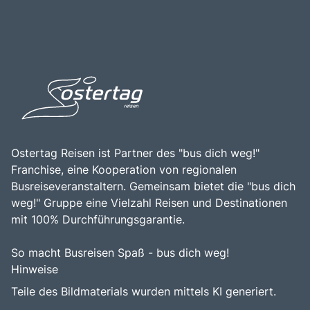
Naturpark, Besuche der berühmten Gletscherregionen
die Ruhe der alpinen Umgebung zu schätzen. Die
und Erkundungstouren durch die reizvolle alpine
Kombination aus malerischer Landschaft, vielfältigen
Landschaft. Die zentrale Lage des Rifflsees, kombiniert
Freizeitmöglichkeiten und der Möglichkeit zur Erholung
mit der Möglichkeit, die faszinierende Schönheit der Natur
macht den Rifflsee zu einem unvergesslichen Ziel für alle,
und die vielfältigen Freizeitmöglichkeiten zu erleben,
die die Berge lieben.
macht dieses Ziel zu einem unvergesslichen Erlebnis für
alle, die diese beeindruckende Destination erkunden
möchten.
Ostertag Reisen ist Partner des "bus dich weg!"
Franchise, eine Kooperation von regionalen
Busreiseveranstaltern. Gemeinsam bietet die "bus dich
weg!" Gruppe eine Vielzahl Reisen und Destinationen
mit 100% Durchführungsgarantie.
So macht Busreisen Spaß - bus dich weg!
Hinweise
Teile des Bildmaterials wurden mittels KI generiert.