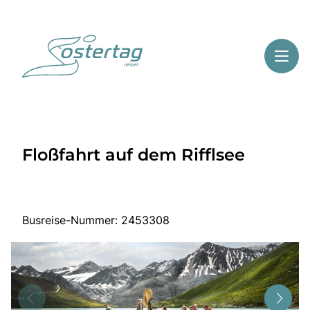
Toggl
Reisethemen
Floßfahrt auf dem Rifflsee
Toggl
Highlights
Toggl
Service
Toggl
Kontakt
Busreise-Nummer: 2453308
Start
Mehrtagesreisen