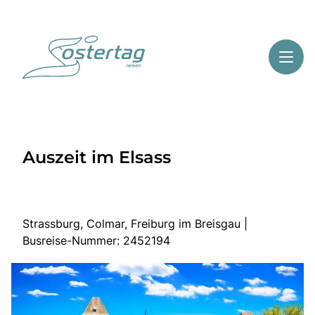
Toggl
Reisethemen
Auszeit im Elsass
Toggl
Highlights
Toggl
Service
Toggl
Kontakt
Strassburg, Colmar, Freiburg im Breisgau |
Busreise-Nummer: 2452194
Start
Mehrtagesreisen