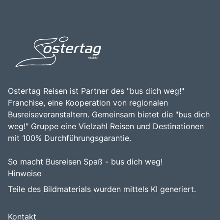
zentralen Lage, der malerischen Landschaft und der
Elsässer Weinstraße ist eine hervorragende Gelegenheit,
reichen Weintradition macht die Elsässer Weinstraße zu
die Kultur, die kulinarischen Köstlichkeiten und die
einem bereichernden Erlebnis für alle, die die Faszination
natürliche Schönheit dieser einzigartigen Region zu
der elsässischen Kultur und die Schönheit der
erleben.
Weinlandschaft entdecken möchten.
Ostertag Reisen ist Partner des "bus dich weg!"
Franchise, eine Kooperation von regionalen
Busreiseveranstaltern. Gemeinsam bietet die "bus dich
weg!" Gruppe eine Vielzahl Reisen und Destinationen
mit 100% Durchführungsgarantie.
So macht Busreisen Spaß - bus dich weg!
Hinweise
Teile des Bildmaterials wurden mittels KI generiert.
Kontakt