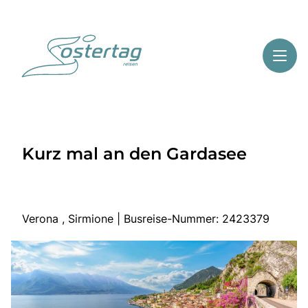
Toggl
Reisethemen
Kurz mal an den Gardasee
Toggl
Highlights
Toggl
Service
Toggl
Kontakt
Verona , Sirmione | Busreise-Nummer: 2423379
Start
Mehrtagesreisen