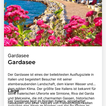
Gardasee
Gardasee
Der Gardasee ist eines der beliebtesten Ausflugsziele in
Italien und begeistert Besucher mit seiner
atemberaubenden Landschaft, dem klaren Wasser und
dem milden Klima. Der größte See Italiens ist bekannt für
Lage
seine malerischen Uferorte wie Sirmione, Riva del Garda
und Malcesine, die mit charmanten Gassen, historischen
Der Gardasee liegt im Norden Italiens, eingebettet
Gebäuden und einer Vielzahl von Freizeitmöglichkeiten
zwischen den Alpen im Norden und der Po-Ebene im