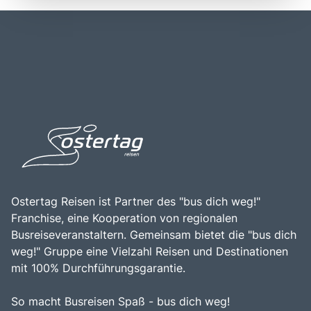
beeindruckenden Landschaften bekannt, die von sanften
möglich, wobei die Region leicht zu erreichen ist und oft
Hügeln und Weinbergen geprägt sind. Die Geschichte des
Teil von Reisen in die Umgebung von Verona ist. Die
Valpolicella Gebiets reicht bis in die römische Zeit zurück,
zentrale Lage des Valpolicella Gebiets macht es zu einem
und die Region hat sich über die Jahrhunderte hinweg als
beliebten Ziel für Tagesausflüge von Städten wie Verona
bedeutendes Zentrum für Weinproduktion etabliert. Ein
und Gardasee aus. Die Kombination aus atemberaubender
Besuch im Valpolicella Gebiet ist eine hervorragende
Natur, kulinarischen Erlebnissen und der Nähe zu
Gelegenheit, die kulinarischen Köstlichkeiten der Region
historischen Sehenswürdigkeiten macht das Valpolicella
zu genießen, die herzliche Gastfreundschaft der
Gebiet zu einem bereichernden Erlebnis für alle, die die
Einheimischen zu erleben und die Schönheit der
Faszination dieser einzigartigen Weinregion entdecken
italienischen Landschaft zu entdecken.
möchten.
Ostertag Reisen ist Partner des "bus dich weg!"
Franchise, eine Kooperation von regionalen
Busreiseveranstaltern. Gemeinsam bietet die "bus dich
weg!" Gruppe eine Vielzahl Reisen und Destinationen
mit 100% Durchführungsgarantie.
So macht Busreisen Spaß - bus dich weg!