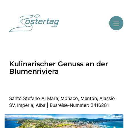
Toggl
Reisethemen
Kulinarischer Genuss an der
Toggl
Highlights
Blumenriviera
Toggl
Service
Toggl
Kontakt
Santo Stefano Al Mare, Monaco, Menton, Alassio
SV, Imperia, Alba | Busreise-Nummer: 2416281
Start
Mehrtagesreisen