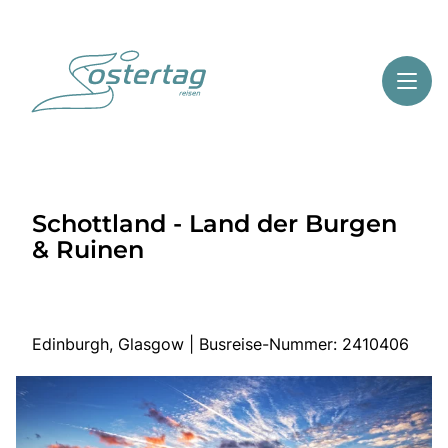
Toggl
Reisethemen
Schottland - Land der Burgen
Toggl
Highlights
& Ruinen
Toggl
Service
Toggl
Kontakt
Edinburgh, Glasgow | Busreise-Nummer: 2410406
Start
Mehrtagesreisen