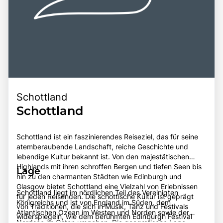
Schottland
Schottland
Schottland ist ein faszinierendes Reiseziel, das für seine
atemberaubende Landschaft, reiche Geschichte und
lebendige Kultur bekannt ist. Von den majestätischen
Highlands mit ihren schroffen Bergen und tiefen Seen bis
Lage
hin zu den charmanten Städten wie Edinburgh und
Glasgow bietet Schottland eine Vielzahl von Erlebnissen
Schottland liegt im nördlichen Teil des Vereinigten
für jeden Reisenden. Die schottische Kultur ist geprägt
Königreichs und ist von England im Süden, dem
von Traditionen, die sich in Musik, Tanz und Festivals
Atlantischen Ozean im Westen und Norden sowie der
widerspiegeln, wie dem berühmten Edinburgh Festival
Nordsee im Osten umgeben. Die geografische Lage