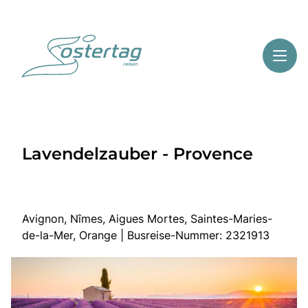
Toggl
Reisethemen
Lavendelzauber - Provence
Toggl
Highlights
Toggl
Service
Toggl
Kontakt
Avignon, Nîmes, Aigues Mortes, Saintes-Maries-
de-la-Mer, Orange | Busreise-Nummer: 2321913
Start
Mehrtagesreisen