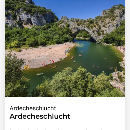
Erkundungstouren zu anderen römischen Ruinen in der
Region zu erleben. Die Kombination aus historischer
Region. Die Kombination aus einer zentralen Lage, der
Bedeutung, beeindruckender Architektur und malerischer
beeindruckenden Architektur und der Möglichkeit, die
Umgebung macht den Pont du Gard zu einem
faszinierende Geschichte des Pont du Gard hautnah zu
unvergesslichen Ziel für Geschichtsinteressierte und
erleben, macht dieses Ziel zu einem unvergesslichen
Naturliebhaber.
Erlebnis für alle, die diese beeindruckende Destination
erkunden möchten.
Ardecheschlucht
Ardecheschlucht